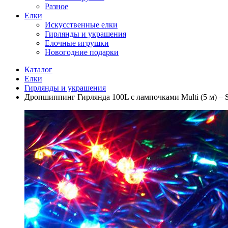
Разное
Елки
Искусственные елки
Гирлянды и украшения
Елочные игрушки
Новогодние подарки
Каталог
Елки
Гирлянды и украшения
Дропшиппинг Гирлянда 100L с лампочками Multi (5 м) – 