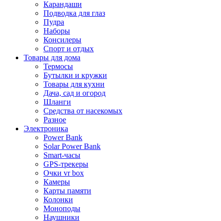
Карандаши
Подводка для глаз
Пудра
Наборы
Консилеры
Спорт и отдых
Товары для дома
Термосы
Бутылки и кружки
Товары для кухни
Дача, сад и огород
Шланги
Средства от насекомых
Разное
Электроника
Power Bank
Solar Power Bank
Smart-часы
GPS-трекеры
Очки vr box
Камеры
Карты памяти
Колонки
Моноподы
Наушники