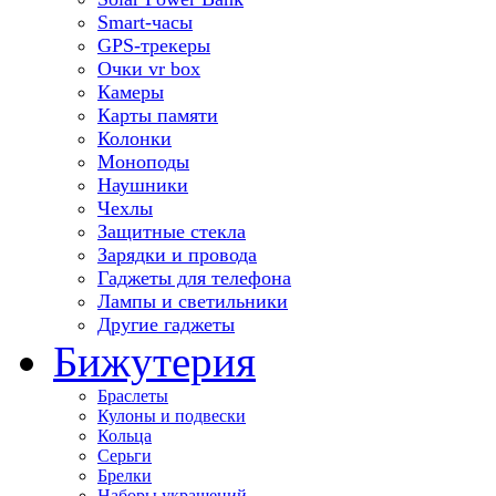
Smart-часы
GPS-трекеры
Очки vr box
Камеры
Карты памяти
Колонки
Моноподы
Наушники
Чехлы
Защитные стекла
Зарядки и провода
Гаджеты для телефона
Лампы и светильники
Другие гаджеты
Бижутерия
Браслеты
Кулоны и подвески
Кольца
Серьги
Брелки
Наборы украшений