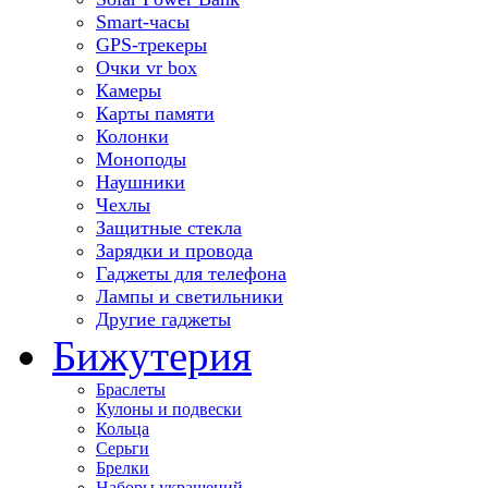
Smart-часы
GPS-трекеры
Очки vr box
Камеры
Карты памяти
Колонки
Моноподы
Наушники
Чехлы
Защитные стекла
Зарядки и провода
Гаджеты для телефона
Лампы и светильники
Другие гаджеты
Бижутерия
Браслеты
Кулоны и подвески
Кольца
Серьги
Брелки
Наборы украшений