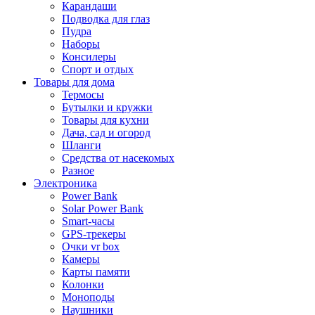
Карандаши
Подводка для глаз
Пудра
Наборы
Консилеры
Спорт и отдых
Товары для дома
Термосы
Бутылки и кружки
Товары для кухни
Дача, сад и огород
Шланги
Средства от насекомых
Разное
Электроника
Power Bank
Solar Power Bank
Smart-часы
GPS-трекеры
Очки vr box
Камеры
Карты памяти
Колонки
Моноподы
Наушники