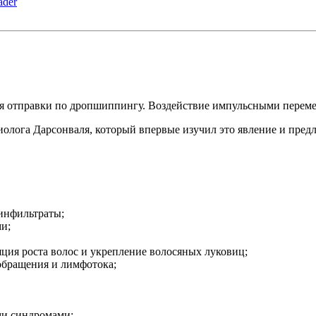
 для отправки по дропшиппингу. Воздействие импульсными пере
иолога Дарсонваля, который впервые изучил это явление и предл
 инфильтраты;
и;
ция роста волос и укрепление волосяных луковиц;
обращения и лимфотока;
ми синдромами;