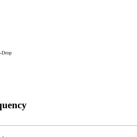
r-Drop
quency