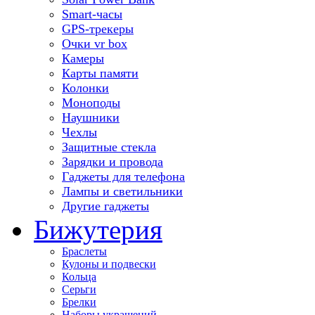
Smart-часы
GPS-трекеры
Очки vr box
Камеры
Карты памяти
Колонки
Моноподы
Наушники
Чехлы
Защитные стекла
Зарядки и провода
Гаджеты для телефона
Лампы и светильники
Другие гаджеты
Бижутерия
Браслеты
Кулоны и подвески
Кольца
Серьги
Брелки
Наборы украшений