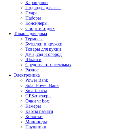
Карандаши
Подводка для глаз
Пудра
Наборы
Консилеры
Спорт и отдых
Товары для дома
Термосы
Бутылки и кружки
Товары для кухни
Дача, сад и огород
Шланги
Средства от насекомых
Разное
Электроника
Power Bank
Solar Power Bank
Smart-часы
GPS-трекеры
Очки vr box
Камеры
Карты памяти
Колонки
Моноподы
Наушники