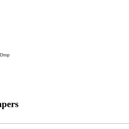
-Drop
apers