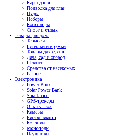
Карандаши
Подводка для глаз
Пудра
Наборы
Консилеры
Спорт и отдых
Товары для дома
Термосы
Бутылки и кружки
Товары для кухни
Дача, сад и огород
Шланги
Средства от насекомых
Разное
Электроника
Power Bank
Solar Power Bank
Smart-часы
GPS-трекеры
Очки vr box
Камеры
Карты памяти
Колонки
Моноподы
Наушники