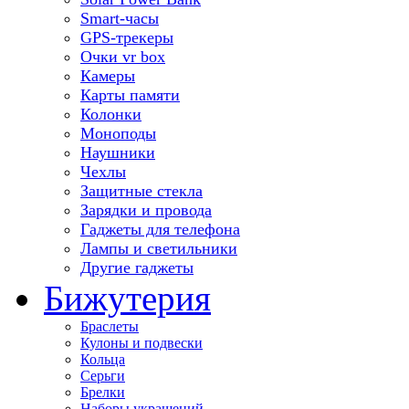
Smart-часы
GPS-трекеры
Очки vr box
Камеры
Карты памяти
Колонки
Моноподы
Наушники
Чехлы
Защитные стекла
Зарядки и провода
Гаджеты для телефона
Лампы и светильники
Другие гаджеты
Бижутерия
Браслеты
Кулоны и подвески
Кольца
Серьги
Брелки
Наборы украшений