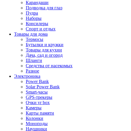
Карандаши
Подводка для глаз
Пудра
Наборы
Консилеры
Спорт и отдых
Товары для дома
Термосы
Бутылки и кружки
Товары для кухни
Дача, сад и огород
Шланги
Средства от насекомых
Разное
Электроника
Power Bank
Solar Power Bank
Smart-часы
GPS-трекеры
Очки vr box
Камеры
Карты памяти
Колонки
Моноподы
Наушники