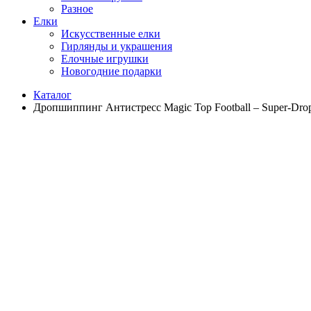
Разное
Елки
Искусственные елки
Гирлянды и украшения
Елочные игрушки
Новогодние подарки
Каталог
Дропшиппинг Антистресс Magic Top Football – Super-Dro