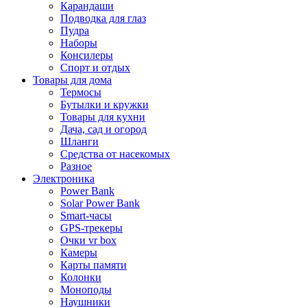
Карандаши
Подводка для глаз
Пудра
Наборы
Консилеры
Спорт и отдых
Товары для дома
Термосы
Бутылки и кружки
Товары для кухни
Дача, сад и огород
Шланги
Средства от насекомых
Разное
Электроника
Power Bank
Solar Power Bank
Smart-часы
GPS-трекеры
Очки vr box
Камеры
Карты памяти
Колонки
Моноподы
Наушники