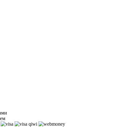
нами
ем